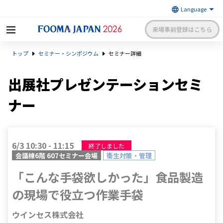
来場事前登録はこちら
FOOMA JAPAN 2026 〜世界最大
トップ
セミナー・シンポジウム
セミナー詳細
級の食品製造総合展〜 | 一般社
日本食品機械工業会
団法人 日本食品機械工業会主催
出展社申請・手続きサイトログイン
来場者マイページログイン
出展社プレゼンテーションセミ
ナー
日本語
English
簡体中文
6/3 10:30 - 11:15
終了しました
会議棟6階 607セミナー会場
衛生対策・管理
「こんな手袋欲しかった」食品製造
の現場で役立つ作業手袋
ウインセス株式会社