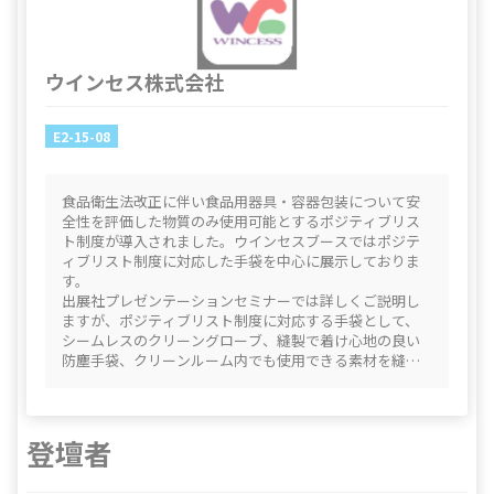
ウインセス株式会社
E2-15-08
食品衛生法改正に伴い食品用器具・容器包装について安
全性を評価した物質のみ使用可能とするポジティブリス
ト制度が導入されました。ウインセスブースではポジテ
ィブリスト制度に対応した手袋を中心に展示しておりま
す。
出展社プレゼンテーションセミナーでは詳しくご説明し
ますが、ポジティブリスト制度に対応する手袋として、
シームレスのクリーングローブ、縫製で着け心地の良い
防塵手袋、クリーンルーム内でも使用できる素材を縫製
したクリーン耐熱手袋を展示します。
ブースへご来場いただき、サンプルをご希望の方にはお
客様の職場までお届けします。
(クリーン耐熱手袋等一部の商品はお貸出しとなります)
登壇者
是非この機会にウインセスブースまでお立ち寄りいただ
きますようご案内申し上げます。