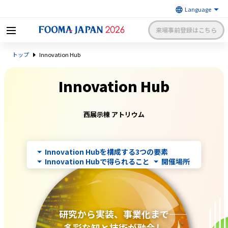
来場事前登録はこちら
FOOMA JAPAN 2026 〜世界最大
トップ
Innovation Hub
級の食品製造総合展〜 | 一般社
日本食品機械工業会
団法人 日本食品機械工業会主催
出展社申請・手続きサイトログイン
来場者マイページログイン
Innovation Hub
西展示棟 アトリウム
日本語
English
簡体中文
Innovation Hubを構成する3つの要素
Innovation Hubで得られること
開催場所
研究から実装、事業化まで――
多彩な知と技術が融合し