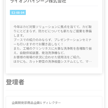
ライオンハイジーン株式会社
E2-08-04
今年はカビ対策ソリューションに焦点を当てて、カビ取
りにとどまらず、防カビについても新たなご提案を準備
します。
ブースでの紹介のみならず、プレゼンテーションセミナ
ーも行いますのでお聞き逃しなく！
また、工場のクリンリネスに大事な洗浄剤を各種取り揃
え、自動供給装置、発泡洗浄機など、
お客様の現場の状況に合わせた使用法をご紹介。
ほかにも、カット野菜の洗浄殺菌システムとして、マイ
クロバブルオゾンを使用した「野菜キレイMiBOシステ
ム」、スライサー部分で交差汚染を防ぐ「野菜キレイ
SaOシステム」。
大好評の異物・虫除去用の野菜・果物洗浄剤「野菜キレ
登壇者
イNEXT」など、美味しい野菜を高い品位のままで製品に
するためのご提案をいたします。
企画開発部商品企画G ディレクター