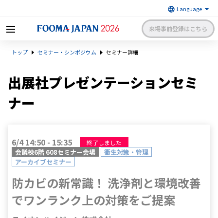
来場事前登録はこちら
FOOMA JAPAN 2026 〜世界最大
トップ
セミナー・シンポジウム
セミナー詳細
級の食品製造総合展〜 | 一般社
日本食品機械工業会
団法人 日本食品機械工業会主催
出展社申請・手続きサイトログイン
来場者マイページログイン
出展社プレゼンテーションセミ
ナー
日本語
English
簡体中文
6/4 14:50 - 15:35
終了しました
会議棟6階 608セミナー会場
衛生対策・管理
アーカイブセミナー
防カビの新常識！ 洗浄剤と環境改善
でワンランク上の対策をご提案