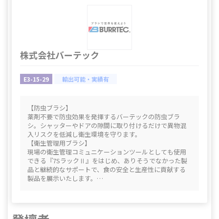
株式会社バーテック
E3-15-29
輸出可能・実績有
【防虫ブラシ】
薬剤不要で防虫効果を発揮するバーテックの防虫ブラ
シ。シャッターやドアの隙間に取り付けるだけで異物混
入リスクを低減し衛生環境を守ります。
【衛生管理用ブラシ】
現場の衛生管理コミュニケーションツールとしても使用
できる『7SラックⅡ』をはじめ、ありそうでなかった製
品と継続的なサポートで、​食の安全と生産性に貢献する
製品を展示いたします。
ブラシの毛腰や重さなどを手に取ってご覧いただけま
す。
食の安全性と生産性に貢献するために、​できる限り、多