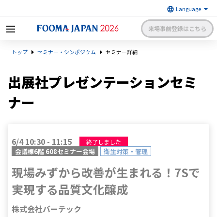
来場事前登録はこちら
FOOMA JAPAN 2026 〜世界最大
トップ
セミナー・シンポジウム
セミナー詳細
級の食品製造総合展〜 | 一般社
日本食品機械工業会
団法人 日本食品機械工業会主催
出展社申請・手続きサイトログイン
来場者マイページログイン
出展社プレゼンテーションセミ
ナー
日本語
English
簡体中文
6/4 10:30 - 11:15
終了しました
会議棟6階 608セミナー会場
衛生対策・管理
現場みずから改善が生まれる！7Sで
実現する品質文化醸成
株式会社バーテック