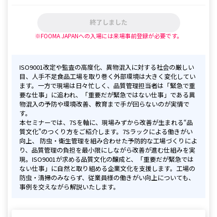
終了しました
※FOOMA JAPANへの入場には来場事前登録が必要です。
ISO9001改定や監査の高度化、異物混入に対する社会の厳しい
目、人手不足――食品工場を取り巻く外部環境は大きく変化してい
ます。一方で現場は日々忙しく、品質管理担当者は「緊急で重
要な仕事」に追われ、「重要だが緊急ではない仕事」である異
物混入の予防や環境改善、教育まで手が回らないのが実情で
す。

本セミナーでは、7Sを軸に、現場みずから改善が生まれる“品
質文化”のつくり方をご紹介します。7Sラックによる働きがい
向上、 防虫・衛生管理を組み合わせた予防的な工場づくりによ
り、品質管理の負担を最小限にしながら改善が進む仕組みを実
現。ISO9001が求める品質文化の醸成と、「重要だが緊急では
ない仕事」に自然と取り組める企業文化を支援します。工場の
防虫・清掃のみならず、従業員様の働きがい向上についても、
事例を交えながら解説いたします。