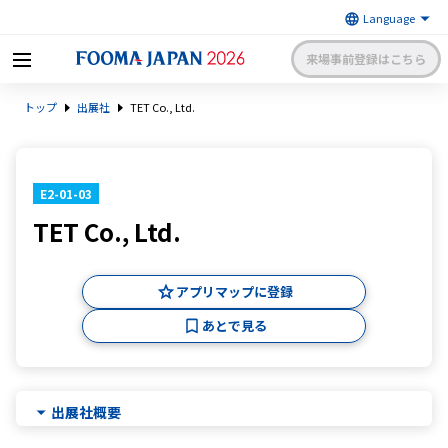
来場事前登録はこちら
FOOMA JAPAN 2026 〜世界最大
トップ
出展社
TET Co., Ltd.
級の食品製造総合展〜 | 一般社
日本食品機械工業会
団法人 日本食品機械工業会主催
出展社申請・手続きサイトログイン
来場者マイページログイン
E2-01-03
TET Co., Ltd.
日本語
English
簡体中文
アプリマップに登録
あとで見る
出展社概要