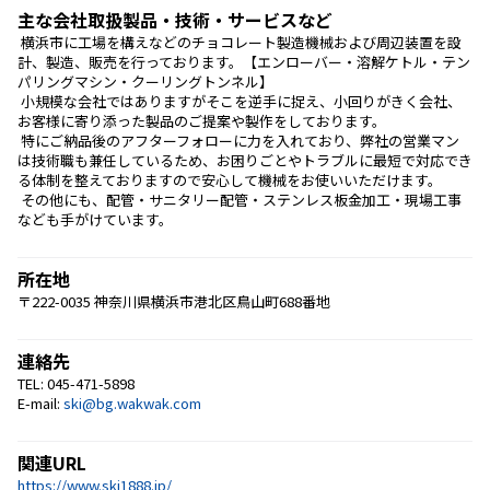
主な会社取扱製品・技術・サービスなど
 横浜市に工場を構えなどのチョコレート製造機械および周辺装置を設
計、製造、販売を行っております。【エンローバー・溶解ケトル・テン
パリングマシン・クーリングトンネル】
 小規模な会社ではありますがそこを逆手に捉え、小回りがきく会社、
お客様に寄り添った製品のご提案や製作をしております。
 特にご納品後のアフターフォローに力を入れており、弊社の営業マン
は技術職も兼任しているため、お困りごとやトラブルに最短で対応でき
る体制を整えておりますので安心して機械をお使いいただけます。
 その他にも、配管・サニタリー配管・ステンレス板金加工・現場工事
なども手がけています。 
所在地
〒222-0035 神奈川県横浜市港北区鳥山町688番地
連絡先
TEL: 045-471-5898
E-mail:
ski@bg.wakwak.com
関連URL
https://www.ski1888.jp/