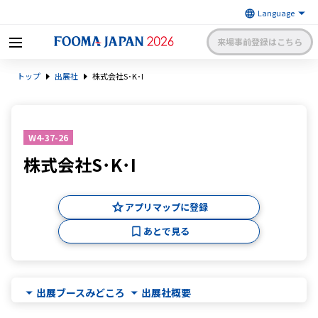
来場事前登録はこちら
FOOMA JAPAN 2026 〜世界最大
トップ
出展社
株式会社S･K･I
級の食品製造総合展〜 | 一般社
日本食品機械工業会
団法人 日本食品機械工業会主催
出展社申請・手続きサイトログイン
来場者マイページログイン
W4-37-26
株式会社S･K･I
日本語
English
簡体中文
アプリマップに登録
あとで見る
出展ブースみどころ
出展社概要