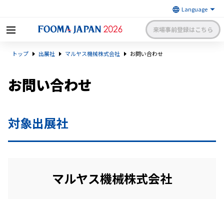
来場事前登録はこちら
FOOMA JAPAN 2026 〜世界最大
トップ
出展社
マルヤス機械株式会社
お問い合わせ
級の食品製造総合展〜 | 一般社
日本食品機械工業会
団法人 日本食品機械工業会主催
出展社申請・手続きサイトログイン
来場者マイページログイン
お問い合わせ
日本語
English
簡体中文
対象出展社
マルヤス機械株式会社