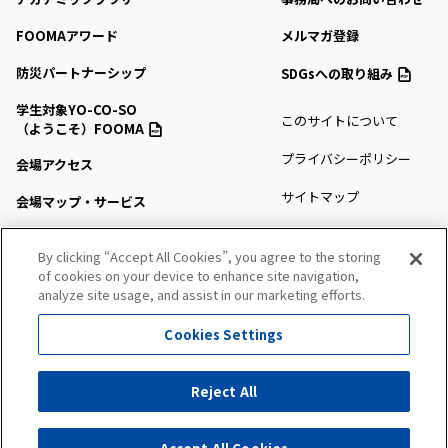
FOOMAアワード
メルマガ登録
防災パートナーシップ
SDGsへの取り組み
学生対象YO-CO-SO
このサイトについて
（ようこそ）FOOMA
プライバシーポリシー
会場アクセス
サイトマップ
会場マップ・サービス
出展社情報
By clicking “Accept All Cookies”, you agree to the storing
セミナー・シンポジウム
of cookies on your device to enhance site navigation,
analyze site usage, and assist in our marketing efforts.
プレスルーム
Cookies Settings
All Right Reserved. Copyright (c) FOOMA JAPAN Secretariat
Reject All
出展社にお問い合わせ