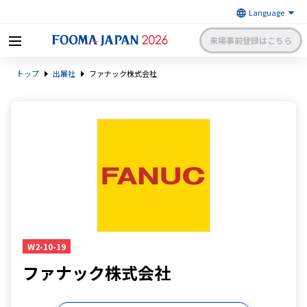
来場事前登録はこちら
FOOMA JAPAN 2026 〜世界最大
トップ
出展社
ファナック株式会社
級の食品製造総合展〜 | 一般社
日本食品機械工業会
団法人 日本食品機械工業会主催
出展社申請・手続きサイトログイン
来場者マイページログイン
日本語
English
簡体中文
W2-10-19
ファナック株式会社