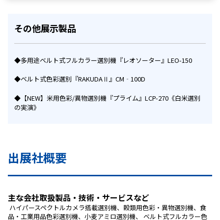
その他展示製品
◆多用途ベルト式フルカラー選別機『レオソーター』LEO-150
◆ベルト式色彩選別『RAKUDAⅡ』CM‐100D
◆【NEW】米用色彩/異物選別機『プライム』LCP-270《白米選別
の実演》
出展社概要
主な会社取扱製品・技術・サービスなど
 ハイパースペクトルカメラ搭載選別機、穀類用色彩・異物選別機、食
品・工業用品色彩選別機、小麦アミロ選別機、 ベルト式フルカラー色