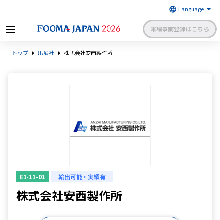
来場事前登録はこちら
FOOMA JAPAN 2026 〜世界最大
トップ
出展社
株式会社安西製作所
級の食品製造総合展〜 | 一般社
日本食品機械工業会
団法人 日本食品機械工業会主催
出展社申請・手続きサイトログイン
来場者マイページログイン
日本語
English
簡体中文
E1-11-01
輸出可能・実績有
株式会社安西製作所