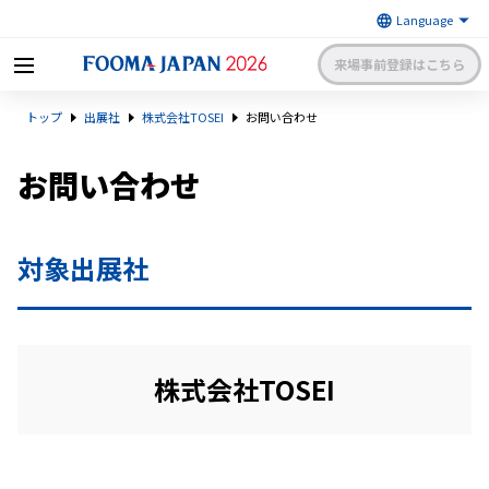
来場事前登録はこちら
FOOMA JAPAN 2026 〜世界最大
トップ
出展社
株式会社TOSEI
お問い合わせ
級の食品製造総合展〜 | 一般社
日本食品機械工業会
団法人 日本食品機械工業会主催
出展社申請・手続きサイトログイン
来場者マイページログイン
お問い合わせ
日本語
English
簡体中文
対象出展社
株式会社TOSEI