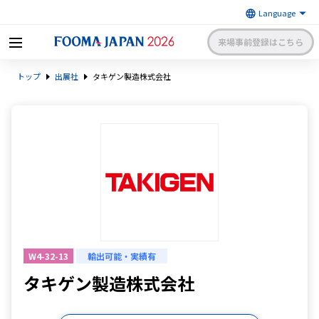
来場事前登録はこちら
FOOMA JAPAN 2026 〜世界最大
トップ
出展社
タキゲン製造株式会社
級の食品製造総合展〜 | 一般社
日本食品機械工業会
団法人 日本食品機械工業会主催
出展社申請・手続きサイトログイン
来場者マイページログイン
日本語
English
簡体中文
W4-32-13
輸出可能・実績有
タキゲン製造株式会社