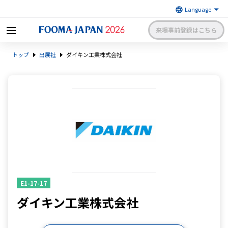
来場事前登録はこちら
FOOMA JAPAN 2026 〜世界最大
トップ
出展社
ダイキン工業株式会社
級の食品製造総合展〜 | 一般社
日本食品機械工業会
団法人 日本食品機械工業会主催
出展社申請・手続きサイトログイン
来場者マイページログイン
日本語
English
簡体中文
E1-17-17
ダイキン工業株式会社