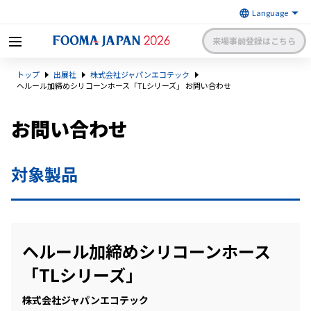
来場事前登録はこちら
FOOMA JAPAN 2026 〜世界最大
トップ
出展社
株式会社ジャパンエコテック
級の食品製造総合展〜 | 一般社
日本食品機械工業会
団法人 日本食品機械工業会主催
ヘルール加締めシリコーンホース「TLシリーズ」 お問い合わせ
出展社申請・手続きサイトログイン
来場者マイページログイン
お問い合わせ
日本語
English
簡体中文
対象製品
ヘルール加締めシリコーンホース
「TLシリーズ」
株式会社ジャパンエコテック