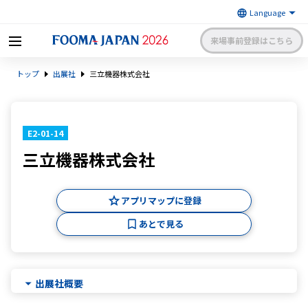
来場事前登録はこちら
FOOMA JAPAN 2026 〜世界最大
トップ
出展社
三立機器株式会社
級の食品製造総合展〜 | 一般社
日本食品機械工業会
団法人 日本食品機械工業会主催
出展社申請・手続きサイトログイン
来場者マイページログイン
E2-01-14
三立機器株式会社
日本語
English
簡体中文
アプリマップに登録
あとで見る
出展社概要