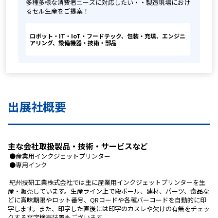
多種多様な消費者ニーズに対応したい・・製造現場におけ
るセル生産をご提案！
ロボット・IT・IoT・フードテック、包装・充填、エンジニ
アリング、設備機器・技術・部品
出展社概要
主な会社取扱製品・技術・サービスなど
 ●産業用インクジェットプリンター
 ●専用インク
 紀州技研工業株式会社では主に産業用インクジェットプリンターを生
産・販売しています。生産ライン上で段ボール、建材、パーツ、食品な
どに賞味期限やロット番号、QRコードや各種バーコードを自動的に印
字します。また、印字した直後には印字のカスレや欠けの有無をチェッ
クする文字検査装置もございます。