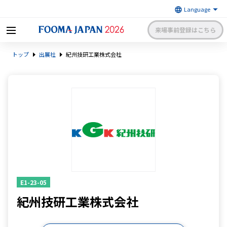
来場事前登録はこちら
FOOMA JAPAN 2026 〜世界最大
トップ
出展社
紀州技研工業株式会社
級の食品製造総合展〜 | 一般社
日本食品機械工業会
団法人 日本食品機械工業会主催
出展社申請・手続きサイトログイン
来場者マイページログイン
日本語
English
簡体中文
E1-23-05
紀州技研工業株式会社