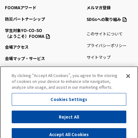
FOOMAアワード
メルマガ登録
防災パートナーシップ
SDGsへの取り組み
学生対象YO-CO-SO
このサイトについて
（ようこそ）FOOMA
プライバシーポリシー
会場アクセス
サイトマップ
会場マップ・サービス
出展社情報
By clicking “Accept All Cookies”, you agree to the storing
of cookies on your device to enhance site navigation,
セミナー・シンポジウム
analyze site usage, and assist in our marketing efforts.
プレスルーム
Cookies Settings
All Right Reserved. Copyright (c) FOOMA JAPAN Secretariat
Reject All
出展社にお問い合わせ
Accept All Cookies