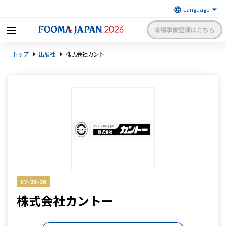
来場事前登録はこちら
FOOMA JAPAN 2026 〜世界最大
トップ
出展社
株式会社カントー
級の食品製造総合展〜 | 一般社
日本食品機械工業会
団法人 日本食品機械工業会主催
出展社申請・手続きサイトログイン
来場者マイページログイン
日本語
English
簡体中文
E7-23-26
株式会社カントー