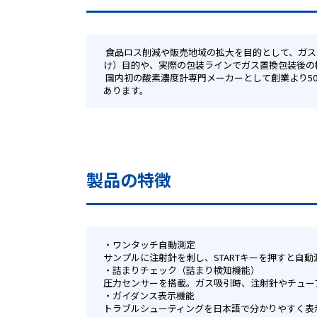
 食品ロス削減や販売地域の拡大を目的として、ガス置換包装(MAP包装）による賞味期限・消費期限の延長の動きが高まるなか、当社の残存酸素計は、賞味期限の延長の検証（裏付
け）目的や、実際の包装ラインでガス置換包装後の
 国内初の酸素濃度計専門メーカーとして創業より50年培ってきたセンサー技術とお客様サポートにより、食品・飲料・医薬品・工業製品・包装資材・各種研究機関などでの実績が
あります。 
製品の特徴
ワンタッチ自動測定
サンプルに注射針を刺し、STARTキーを押すと自
詰まりチェック（詰まり検知機能）
圧力センサーを搭載。ガス吸引時、注射針やチュー
ガイダンス表示機能
トラブルシューティングを日本語で分かりやすく表