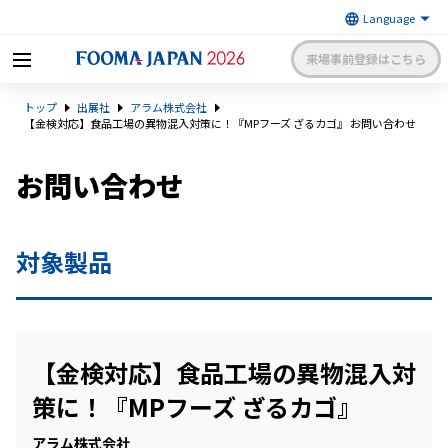
来場事前登録はこちら
FOOMA JAPAN 2026 〜世界最大
トップ
出展社
アラム株式会社
級の食品製造総合展〜 | 一般社
日本食品機械工業会
団法人 日本食品機械工業会主催
【金検対応】食品工場の異物混入対策に！『MPフーズ ざるカゴ』 お問い合わせ
出展社申請・手続きサイトログイン
来場者マイページログイン
お問い合わせ
日本語
English
簡体中文
対象製品
【金検対応】食品工場の異物混入対
策に！『MPフーズ ざるカゴ』
アラム株式会社