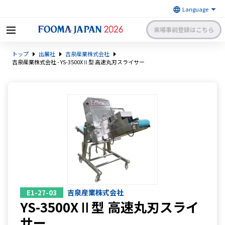
来場事前登録はこちら
FOOMA JAPAN 2026 〜世界最大
トップ
出展社
吉泉産業株式会社
級の食品製造総合展〜 | 一般社
日本食品機械工業会
団法人 日本食品機械工業会主催
吉泉産業株式会社 - YS-3500XⅡ型 高速丸刃スライサー
出展社申請・手続きサイトログイン
来場者マイページログイン
日本語
English
簡体中文
吉泉産業株式会社
E1-27-03
YS-3500XⅡ型 高速丸刃スライ
サー