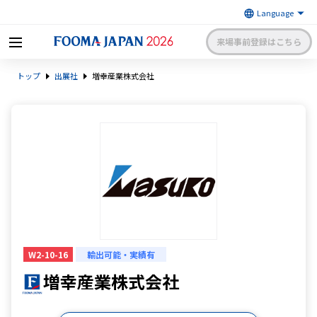
来場事前登録はこちら
FOOMA JAPAN 2026 〜世界最大
トップ
出展社
増幸産業株式会社
級の食品製造総合展〜 | 一般社
日本食品機械工業会
団法人 日本食品機械工業会主催
出展社申請・手続きサイトログイン
来場者マイページログイン
日本語
English
簡体中文
W2-10-16
輸出可能・実績有
増幸産業株式会社