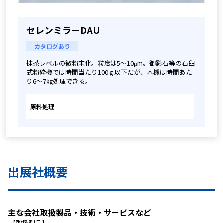
セレンミラーDAU
カタログあり
抹茶レベルの微粉末化。粒度は5～10μm。御影石等の石臼
式粉砕機では時間当たり100ｇ以下だが、本機は時間あた
り6～7㎏処理できる。
原料処理
出展社概要
主な会社取扱製品・技術・サービスなど
 【取扱製品】