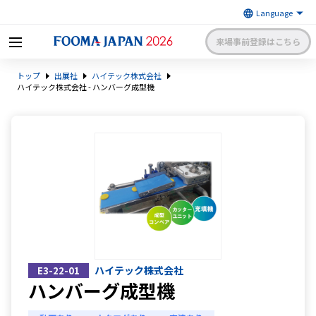
来場事前登録はこちら
FOOMA JAPAN 2026 〜世界最大
トップ
出展社
ハイテック株式会社
級の食品製造総合展〜 | 一般社
日本食品機械工業会
団法人 日本食品機械工業会主催
ハイテック株式会社 - ハンバーグ成型機
出展社申請・手続きサイトログイン
来場者マイページログイン
日本語
English
簡体中文
ハイテック株式会社
E3-22-01
ハンバーグ成型機