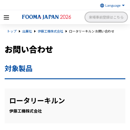
来場事前登録はこちら
FOOMA JAPAN 2026 〜世界最大
トップ
出展社
伊藤工機株式会社
ロータリーキルン お問い合わせ
級の食品製造総合展〜 | 一般社
日本食品機械工業会
団法人 日本食品機械工業会主催
出展社申請・手続きサイトログイン
来場者マイページログイン
お問い合わせ
対象製品
日本語
English
簡体中文
ロータリーキルン
伊藤工機株式会社