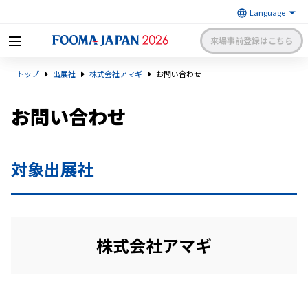
来場事前登録はこちら
FOOMA JAPAN 2026 〜世界最大
トップ
出展社
株式会社アマギ
お問い合わせ
級の食品製造総合展〜 | 一般社
日本食品機械工業会
団法人 日本食品機械工業会主催
出展社申請・手続きサイトログイン
来場者マイページログイン
お問い合わせ
日本語
English
簡体中文
対象出展社
株式会社アマギ