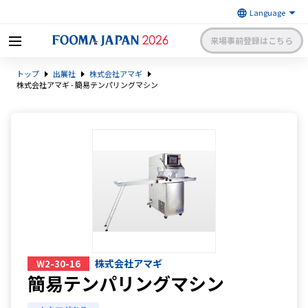
来場事前登録はこちら
FOOMA JAPAN 2026 〜世界最大
トップ
出展社
株式会社アマギ
級の食品製造総合展〜 | 一般社
日本食品機械工業会
団法人 日本食品機械工業会主催
株式会社アマギ - 簡易テンパリングマシン
出展社申請・手続きサイトログイン
来場者マイページログイン
日本語
English
簡体中文
株式会社アマギ
W2-30-16
簡易テンパリングマシン