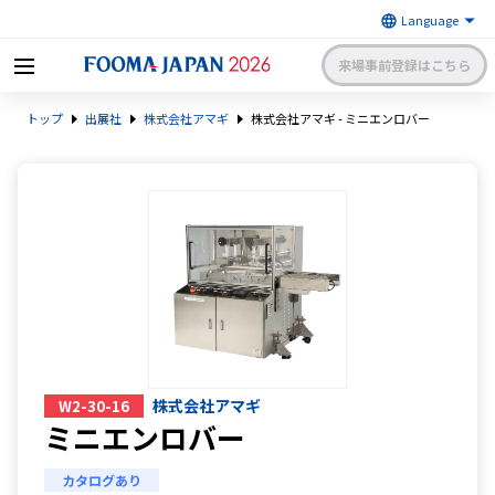
来場事前登録はこちら
FOOMA JAPAN 2026 〜世界最大
トップ
出展社
株式会社アマギ
株式会社アマギ - ミニエンロバー
級の食品製造総合展〜 | 一般社
日本食品機械工業会
団法人 日本食品機械工業会主催
出展社申請・手続きサイトログイン
来場者マイページログイン
日本語
English
簡体中文
株式会社アマギ
W2-30-16
ミニエンロバー
カタログあり