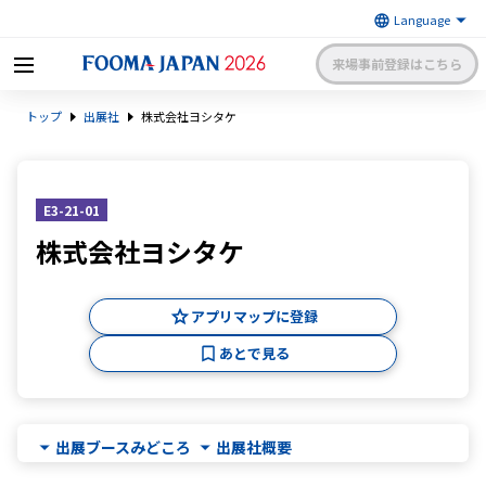
来場事前登録はこちら
FOOMA JAPAN 2026 〜世界最大
トップ
出展社
株式会社ヨシタケ
級の食品製造総合展〜 | 一般社
日本食品機械工業会
団法人 日本食品機械工業会主催
出展社申請・手続きサイトログイン
来場者マイページログイン
E3-21-01
株式会社ヨシタケ
日本語
English
簡体中文
アプリマップに登録
あとで見る
出展ブースみどころ
出展社概要