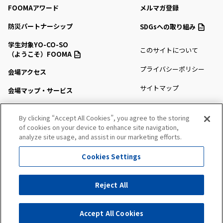
FOOMAアワード
メルマガ登録
防災パートナーシップ
SDGsへの取り組み
学生対象YO-CO-SO
このサイトについて
（ようこそ）FOOMA
プライバシーポリシー
会場アクセス
サイトマップ
会場マップ・サービス
出展社情報
By clicking “Accept All Cookies”, you agree to the storing
セミナー・シンポジウム
of cookies on your device to enhance site navigation,
analyze site usage, and assist in our marketing efforts.
プレスルーム
Cookies Settings
All Right Reserved. Copyright (c) FOOMA JAPAN Secretariat
Reject All
出展社にお問い合わせ
Accept All Cookies