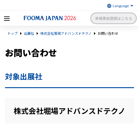
来場事前登録はこちら
FOOMA JAPAN 2026 〜世界最大
トップ
出展社
株式会社堀場アドバンスドテクノ
お問い合わせ
級の食品製造総合展〜 | 一般社
日本食品機械工業会
団法人 日本食品機械工業会主催
出展社申請・手続きサイトログイン
来場者マイページログイン
お問い合わせ
日本語
English
簡体中文
対象出展社
株式会社堀場アドバンスドテクノ