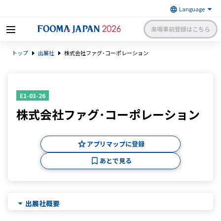
来場事前登録はこちら
FOOMA JAPAN 2026 〜世界最大
トップ
出展社
株式会社ファグ･コーポレーション
級の食品製造総合展〜 | 一般社
日本食品機械工業会
団法人 日本食品機械工業会主催
出展社申請・手続きサイトログイン
来場者マイページログイン
E1-03-26
株式会社ファグ･コーポレーション
日本語
English
簡体中文
アプリマップに登録
あとで見る
出展社概要