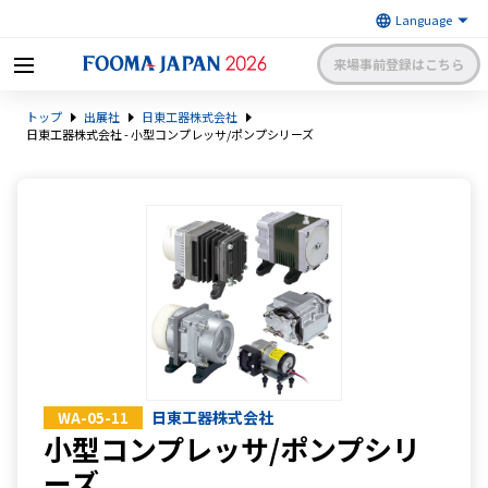
来場事前登録はこちら
FOOMA JAPAN 2026 〜世界最大
トップ
出展社
日東工器株式会社
級の食品製造総合展〜 | 一般社
日本食品機械工業会
団法人 日本食品機械工業会主催
日東工器株式会社 - 小型コンプレッサ/ポンプシリーズ
出展社申請・手続きサイトログイン
来場者マイページログイン
日本語
English
簡体中文
日東工器株式会社
WA-05-11
小型コンプレッサ/ポンプシリ
ーズ