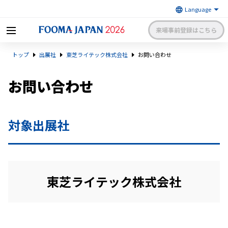
来場事前登録はこちら
FOOMA JAPAN 2026 〜世界最大
トップ
出展社
東芝ライテック株式会社
お問い合わせ
級の食品製造総合展〜 | 一般社
日本食品機械工業会
団法人 日本食品機械工業会主催
出展社申請・手続きサイトログイン
来場者マイページログイン
お問い合わせ
日本語
English
簡体中文
対象出展社
東芝ライテック株式会社