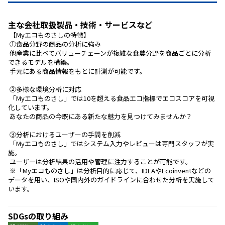
主な会社取扱製品・技術・サービスなど
 【Myエコものさしの特徴】
 ①食品分野の商品の分析に強み
 他産業に比べてバリューチェーンが複雑な食農分野を商品ごとに分析
できるモデルを構築。
 手元にある商品情報をもとに計測が可能です。
 ②多様な環境分析に対応
 「Myエコものさし」では10を超える食品エコ指標でエコスコアを可視
化しています。
 あなたの商品の今既にある新たな魅力を見つけてみませんか？
 ③分析におけるユーザーの手間を削減
 「Myエコものさし」ではシステム入力やレビューは専門スタッフが実
施。
 ユーザーは分析結果の活用や管理に注力することが可能です。
 ※「Myエコものさし」は分析目的に応じて、IDEAやEcoinventなどの
データを用い、ISOや国内外のガイドラインに合わせた分析を実施して
います。
SDGsの取り組み