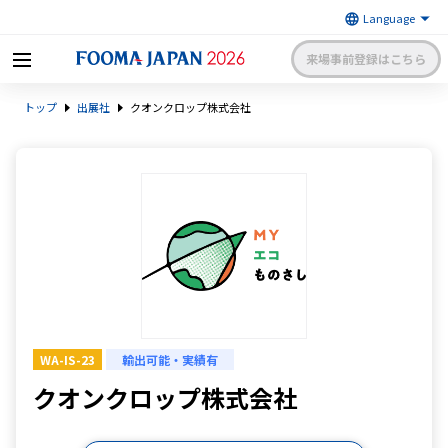
来場事前登録はこちら
FOOMA JAPAN 2026 〜世界最大
トップ
出展社
クオンクロップ株式会社
級の食品製造総合展〜 | 一般社
日本食品機械工業会
団法人 日本食品機械工業会主催
出展社申請・手続きサイトログイン
来場者マイページログイン
日本語
English
簡体中文
WA-IS-23
輸出可能・実績有
クオンクロップ株式会社