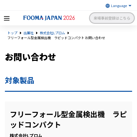
来場事前登録はこちら
FOOMA JAPAN 2026 〜世界最大
トップ
出展社
株式会社Lプロム
級の食品製造総合展〜 | 一般社
日本食品機械工業会
団法人 日本食品機械工業会主催
フリーフォール型金属検出機 ラピッドコンパクト お問い合わせ
出展社申請・手続きサイトログイン
来場者マイページログイン
お問い合わせ
日本語
English
簡体中文
対象製品
フリーフォール型金属検出機 ラピ
ッドコンパクト
株式会社Lプロム