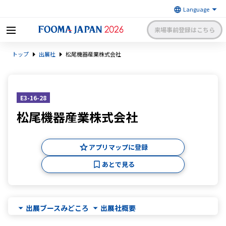
来場事前登録はこちら
FOOMA JAPAN 2026 〜世界最大
トップ
出展社
松尾機器産業株式会社
級の食品製造総合展〜 | 一般社
日本食品機械工業会
団法人 日本食品機械工業会主催
出展社申請・手続きサイトログイン
来場者マイページログイン
E3-16-28
松尾機器産業株式会社
日本語
English
簡体中文
アプリマップに登録
あとで見る
出展ブースみどころ
出展社概要