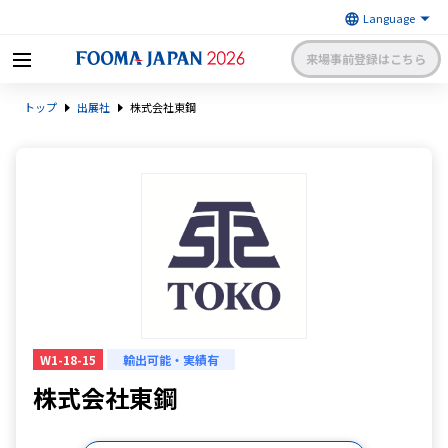
来場事前登録はこちら
FOOMA JAPAN 2026 〜世界最大
トップ
出展社
株式会社東鋼
級の食品製造総合展〜 | 一般社
日本食品機械工業会
団法人 日本食品機械工業会主催
出展社申請・手続きサイトログイン
来場者マイページログイン
日本語
English
簡体中文
W1-18-15
輸出可能・実績有
株式会社東鋼