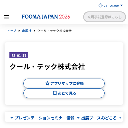
来場事前登録はこちら
FOOMA JAPAN 2026 〜世界最大
トップ
出展社
クール・テック株式会社
級の食品製造総合展〜 | 一般社
日本食品機械工業会
団法人 日本食品機械工業会主催
出展社申請・手続きサイトログイン
来場者マイページログイン
E3-01-17
クール・テック株式会社
日本語
English
簡体中文
アプリマップに登録
あとで見る
プレゼンテーションセミナー情報
出展ブースみどころ
出