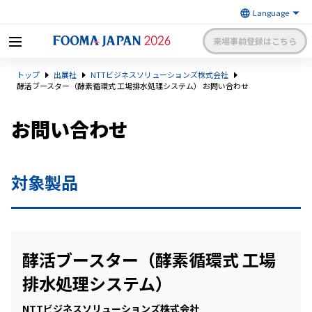
来場事前登録はこちら
FOOMA JAPAN 2026 〜世界最大
トップ
出展社
NTTビジネスソリューションズ株式会社
級の食品製造総合展〜 | 一般社
日本食品機械工業会
団法人 日本食品機械工業会主催
酵活ブースター（酵素循環式 工場排水処理システム） お問い合わせ
出展社申請・手続きサイトログイン
来場者マイページログイン
お問い合わせ
日本語
English
簡体中文
対象製品
酵活ブースター（酵素循環式 工場
排水処理システム）
NTTビジネスソリューションズ株式会社