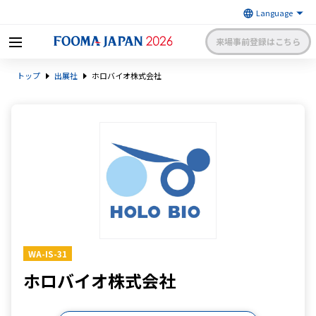
来場事前登録はこちら
FOOMA JAPAN 2026 〜世界最大
トップ
出展社
ホロバイオ株式会社
級の食品製造総合展〜 | 一般社
日本食品機械工業会
団法人 日本食品機械工業会主催
出展社申請・手続きサイトログイン
来場者マイページログイン
日本語
English
簡体中文
WA-IS-31
ホロバイオ株式会社