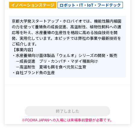
イノベーションステージ
ロボット・IT・IoT・フードテック
京都大学発スタートアップ・ホロバイオでは、機能性腸内細菌
の力を使って養殖魚の成長促進、高温耐性、植物性飼料への適
応等を叶え、水産養殖の生産性を格段に高める独自技術を開
発、実用化しています。本ピッチでは弊社の事業や最新技術を
ご紹介します。

【事業内容】

・水産養殖向け菌体製品「ウェルオ」シリーズの開発・販売

　－成長促進　ブリ・カンパチ・マダイ種苗向け

　－高温耐性　夏場も餌を食べ元気に生育

・自社ブランド魚の生産
終了しました
※FOOMA JAPANへの入場には来場事前登録が必要です。