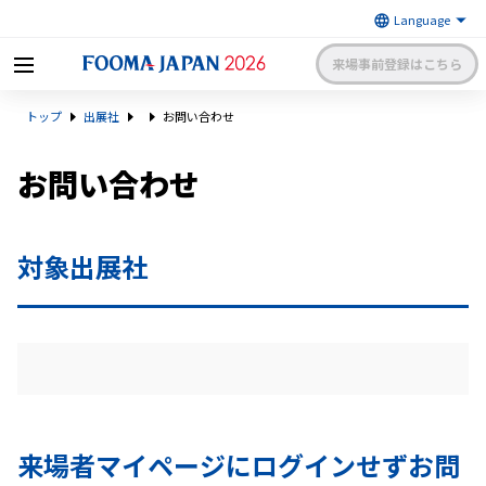
来場事前登録はこちら
FOOMA JAPAN 2026 〜世界最大
トップ
出展社
お問い合わせ
級の食品製造総合展〜 | 一般社
日本食品機械工業会
団法人 日本食品機械工業会主催
出展社申請・手続きサイトログイン
来場者マイページログイン
お問い合わせ
日本語
English
簡体中文
対象出展社
来場者マイページにログインせずお問