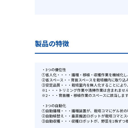
製品の特徴
3つの優位性
①省人化・・・・播種・移植・収穫作業を機械化し、作
②省スペース・・育苗スペースを栽培棚内に取り込み、
③安定品質・・・栽培室内を無人化することにより
※1・・・トリミング作業や清掃作業は含まれませ
※2・・・育苗棚・移植作業のスペースに該当しま
3つの自動化
①自動播種・・・播種装置が、栽培コマにゲル状の
②自動植替え・・垂直搬送ロボットが栽培コマとス
③自動収穫・・・収穫ロボットが、野菜を1株ずつ