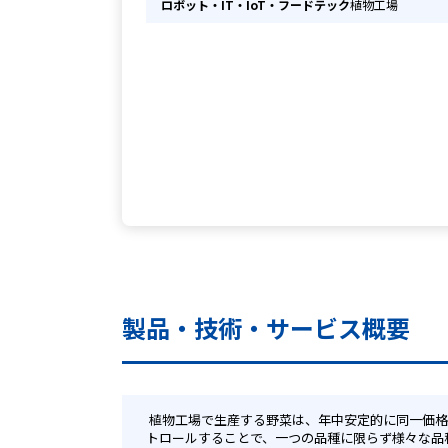
ロボット・IT・IoT・フードテック
植物工場
製品・技術・サービス概要
 植物工場で生産する野菜は、年中安定的に同一価格で提供可能でき、洗浄・殺菌工程の短縮、省人化、野菜本来の味・色味・栄養価を保った商品加工が可能です。生育環境をコン
トロールすることで、一つの品種に限らず様々な品