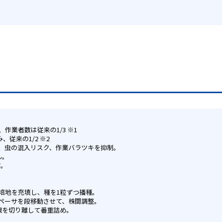
業者数は従来の1/3 ※1
従来の1/2 ※2
、虫の混入リスク、作業バラツキを抑制。
ん。
す。
培地を充填し、種を1粒ずつ播種。
ペーサを段移動させて、株間調整。
根を切り離して番重詰め。