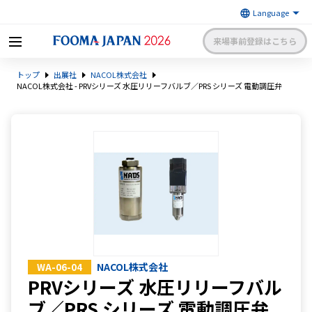
来場事前登録はこちら
FOOMA JAPAN 2026 〜世界最大
トップ
出展社
NACOL株式会社
級の食品製造総合展〜 | 一般社
日本食品機械工業会
団法人 日本食品機械工業会主催
NACOL株式会社 - PRVシリーズ 水圧リリーフバルブ／PRS シリーズ 電動調圧弁
出展社申請・手続きサイトログイン
来場者マイページログイン
日本語
English
簡体中文
NACOL株式会社
WA-06-04
PRVシリーズ 水圧リリーフバル
ブ／PRS シリーズ 電動調圧弁