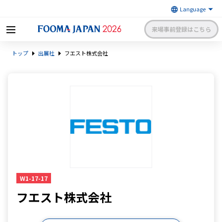
来場事前登録はこちら
FOOMA JAPAN 2026 〜世界最大
トップ
出展社
フエスト株式会社
級の食品製造総合展〜 | 一般社
日本食品機械工業会
団法人 日本食品機械工業会主催
出展社申請・手続きサイトログイン
来場者マイページログイン
日本語
English
簡体中文
W1-17-17
フエスト株式会社