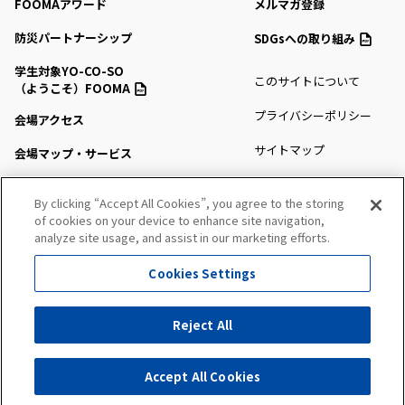
FOOMAアワード
メルマガ登録
防災パートナーシップ
SDGsへの取り組み
学生対象YO-CO-SO
このサイトについて
（ようこそ）FOOMA
プライバシーポリシー
会場アクセス
サイトマップ
会場マップ・サービス
出展社情報
By clicking “Accept All Cookies”, you agree to the storing
of cookies on your device to enhance site navigation,
セミナー・シンポジウム
analyze site usage, and assist in our marketing efforts.
プレスルーム
Cookies Settings
All Right Reserved. Copyright (c) FOOMA JAPAN Secretariat
Reject All
出展社にお問い合わせ
Accept All Cookies